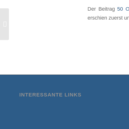
Der Beitrag
50 O
erschien zuerst u
US- Kongressabgeordneter fordert
Gesetz zum Verbot von Impfpässen
INTERESSANTE LINKS