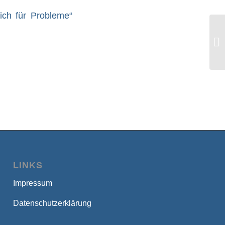
lich für Probleme“
„D
fü
LINKS
Impressum
Datenschutzerklärung