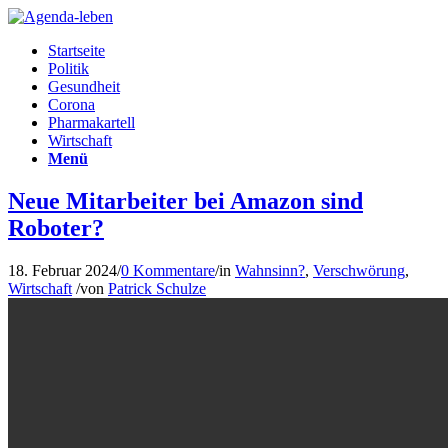
Startseite
Politik
Gesundheit
Corona
Pharmakartell
Wirtschaft
Menü
Neue Mitarbeiter bei Amazon sind
Roboter?
18. Februar 2024
/
0 Kommentare
/
in
Wahnsinn?
,
Verschwörung
,
Wirtschaft
/
von
Patrick Schulze