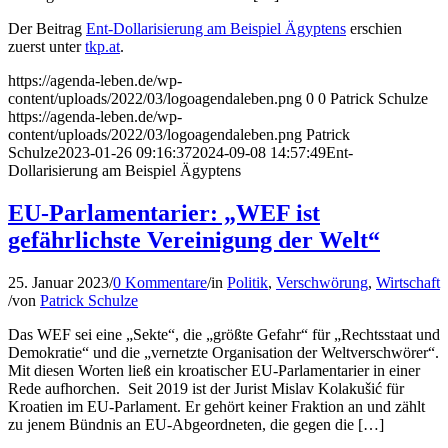
Der Beitrag
Ent-Dollarisierung am Beispiel Ägyptens
erschien
zuerst unter
tkp.at
.
https://agenda-leben.de/wp-
content/uploads/2022/03/logoagendaleben.png
0
0
Patrick Schulze
https://agenda-leben.de/wp-
content/uploads/2022/03/logoagendaleben.png
Patrick
Schulze
2023-01-26 09:16:37
2024-09-08 14:57:49
Ent-
Dollarisierung am Beispiel Ägyptens
EU-Parlamentarier: „WEF ist
gefährlichste Vereinigung der Welt“
25. Januar 2023
/
0 Kommentare
/
in
Politik
,
Verschwörung
,
Wirtschaft
/
von
Patrick Schulze
Das WEF sei eine „Sekte“, die „größte Gefahr“ für „Rechtsstaat und
Demokratie“ und die „vernetzte Organisation der Weltverschwörer“.
Mit diesen Worten ließ ein kroatischer EU-Parlamentarier in einer
Rede aufhorchen. Seit 2019 ist der Jurist Mislav Kolakušić für
Kroatien im EU-Parlament. Er gehört keiner Fraktion an und zählt
zu jenem Bündnis an EU-Abgeordneten, die gegen die […]