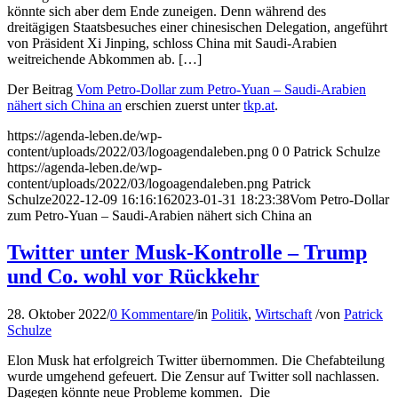
könnte sich aber dem Ende zuneigen. Denn während des
dreitägigen Staatsbesuches einer chinesischen Delegation, angeführt
von Präsident Xi Jinping, schloss China mit Saudi-Arabien
weitreichende Abkommen ab. […]
Der Beitrag
Vom Petro-Dollar zum Petro-Yuan – Saudi-Arabien
nähert sich China an
erschien zuerst unter
tkp.at
.
https://agenda-leben.de/wp-
content/uploads/2022/03/logoagendaleben.png
0
0
Patrick Schulze
https://agenda-leben.de/wp-
content/uploads/2022/03/logoagendaleben.png
Patrick
Schulze
2022-12-09 16:16:16
2023-01-31 18:23:38
Vom Petro-Dollar
zum Petro-Yuan – Saudi-Arabien nähert sich China an
Twitter unter Musk-Kontrolle – Trump
und Co. wohl vor Rückkehr
28. Oktober 2022
/
0 Kommentare
/
in
Politik
,
Wirtschaft
/
von
Patrick
Schulze
Elon Musk hat erfolgreich Twitter übernommen. Die Chefabteilung
wurde umgehend gefeuert. Die Zensur auf Twitter soll nachlassen.
Dagegen könnte neue Probleme kommen. Die