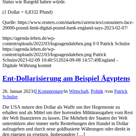
Status wie Bargeld haben würde.
(1 Dollar = 0,8332 Pfund)
Quelle: https://www.reuters.com/markets/currencies/consumers-face-
20000-pound-limit-digital-pound-bank-england-says-2023-02-07/
https://agenda-leben.de/wp-
content/uploads/2022/03/logoagendaleben.png
0
0
Patrick Schulze
https://agenda-leben.de/wp-
content/uploads/2022/03/logoagendaleben.png
Patrick
Schulze
2023-02-09 10:40:51
2024-09-08 14:57:49
England -
Digitale Währung kommt
Ent-Dollarisierung am Beispiel Ägyptens
26. Januar 2023
/
0 Kommentare
/
in
Wirtschaft
,
Politik
/
von
Patrick
Schulze
Die USA nutzen den Dollar als Waffe um ihre Hegemonie zu
erhalten und als Mittel um ihre horrenden Militärausgaben vom Rest
der Welt finanzieren zu lassen. Die Mehrheit der Staaten der Welt
unterstützen aber immer mehr Bestrebungen den Handel in Dollar
aufzugeben und durch neue goldbasierte Währungen oder direkt in
den eigenen zu ersetzen. Insbesondere […]