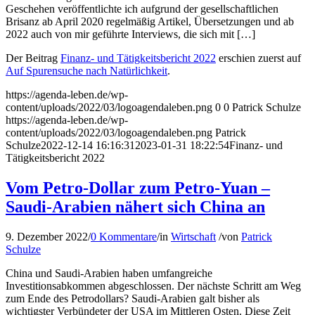
Geschehen veröffentlichte ich aufgrund der gesellschaftlichen
Brisanz ab April 2020 regelmäßig Artikel, Übersetzungen und ab
2022 auch von mir geführte Interviews, die sich mit […]
Der Beitrag
Finanz- und Tätigkeitsbericht 2022
erschien zuerst auf
Auf Spurensuche nach Natürlichkeit
.
https://agenda-leben.de/wp-
content/uploads/2022/03/logoagendaleben.png
0
0
Patrick Schulze
https://agenda-leben.de/wp-
content/uploads/2022/03/logoagendaleben.png
Patrick
Schulze
2022-12-14 16:16:31
2023-01-31 18:22:54
Finanz- und
Tätigkeitsbericht 2022
Vom Petro-Dollar zum Petro-Yuan –
Saudi-Arabien nähert sich China an
9. Dezember 2022
/
0 Kommentare
/
in
Wirtschaft
/
von
Patrick
Schulze
China und Saudi-Arabien haben umfangreiche
Investitionsabkommen abgeschlossen. Der nächste Schritt am Weg
zum Ende des Petrodollars? Saudi-Arabien galt bisher als
wichtigster Verbündeter der USA im Mittleren Osten. Diese Zeit