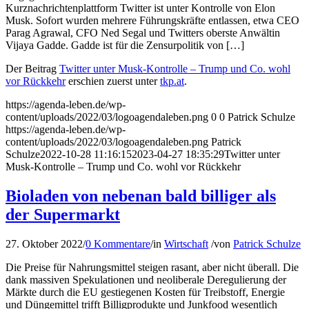
Kurznachrichtenplattform Twitter ist unter Kontrolle von Elon
Musk. Sofort wurden mehrere Führungskräfte entlassen, etwa CEO
Parag Agrawal, CFO Ned Segal und Twitters oberste Anwältin
Vijaya Gadde. Gadde ist für die Zensurpolitik von […]
Der Beitrag
Twitter unter Musk-Kontrolle – Trump und Co. wohl
vor Rückkehr
erschien zuerst unter
tkp.at
.
https://agenda-leben.de/wp-
content/uploads/2022/03/logoagendaleben.png
0
0
Patrick Schulze
https://agenda-leben.de/wp-
content/uploads/2022/03/logoagendaleben.png
Patrick
Schulze
2022-10-28 11:16:15
2023-04-27 18:35:29
Twitter unter
Musk-Kontrolle – Trump und Co. wohl vor Rückkehr
Bioladen von nebenan bald billiger als
der Supermarkt
27. Oktober 2022
/
0 Kommentare
/
in
Wirtschaft
/
von
Patrick Schulze
Die Preise für Nahrungsmittel steigen rasant, aber nicht überall. Die
dank massiven Spekulationen und neoliberale Deregulierung der
Märkte durch die EU gestiegenen Kosten für Treibstoff, Energie
und Düngemittel trifft Billigprodukte und Junkfood wesentlich