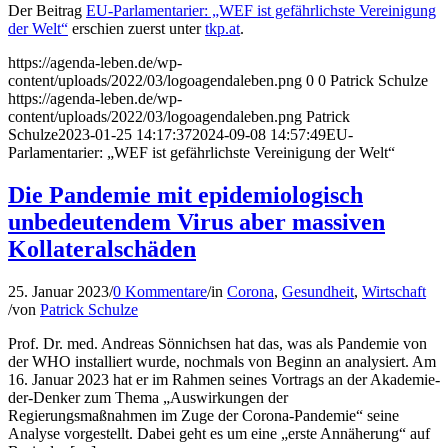
Der Beitrag
EU-Parlamentarier: „WEF ist gefährlichste Vereinigung
der Welt“
erschien zuerst unter
tkp.at
.
https://agenda-leben.de/wp-
content/uploads/2022/03/logoagendaleben.png
0
0
Patrick Schulze
https://agenda-leben.de/wp-
content/uploads/2022/03/logoagendaleben.png
Patrick
Schulze
2023-01-25 14:17:37
2024-09-08 14:57:49
EU-
Parlamentarier: „WEF ist gefährlichste Vereinigung der Welt“
Die Pandemie mit epidemiologisch
unbedeutendem Virus aber massiven
Kollateralschäden
25. Januar 2023
/
0 Kommentare
/
in
Corona
,
Gesundheit
,
Wirtschaft
/
von
Patrick Schulze
Prof. Dr. med. Andreas Sönnichsen hat das, was als Pandemie von
der WHO installiert wurde, nochmals von Beginn an analysiert. Am
16. Januar 2023 hat er im Rahmen seines Vortrags an der Akademie-
der-Denker zum Thema „Auswirkungen der
Regierungsmaßnahmen im Zuge der Corona-Pandemie“ seine
Analyse vorgestellt. Dabei geht es um eine „erste Annäherung“ auf