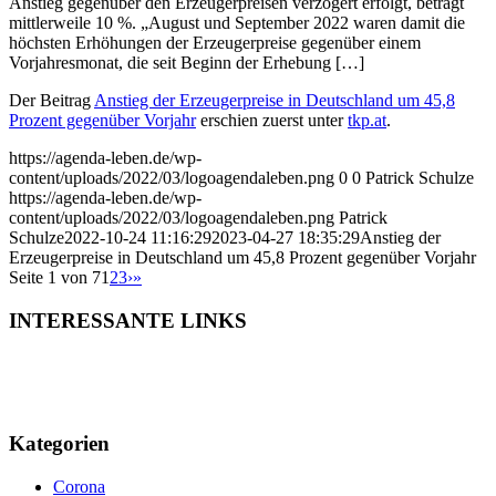
Anstieg gegenüber den Erzeugerpreisen verzögert erfolgt, beträgt
mittlerweile 10 %. „August und September 2022 waren damit die
höchsten Erhöhungen der Erzeugerpreise gegenüber einem
Vorjahresmonat, die seit Beginn der Erhebung […]
Der Beitrag
Anstieg der Erzeugerpreise in Deutschland um 45,8
Prozent gegenüber Vorjahr
erschien zuerst unter
tkp.at
.
https://agenda-leben.de/wp-
content/uploads/2022/03/logoagendaleben.png
0
0
Patrick Schulze
https://agenda-leben.de/wp-
content/uploads/2022/03/logoagendaleben.png
Patrick
Schulze
2022-10-24 11:16:29
2023-04-27 18:35:29
Anstieg der
Erzeugerpreise in Deutschland um 45,8 Prozent gegenüber Vorjahr
Seite 1 von 7
1
2
3
›
»
INTERESSANTE LINKS
Kategorien
Corona