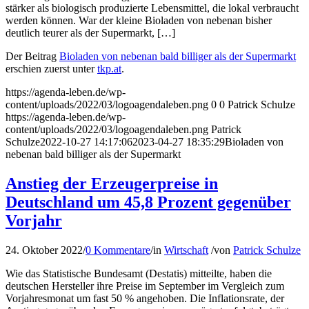
stärker als biologisch produzierte Lebensmittel, die lokal verbraucht
werden können. War der kleine Bioladen von nebenan bisher
deutlich teurer als der Supermarkt, […]
Der Beitrag
Bioladen von nebenan bald billiger als der Supermarkt
erschien zuerst unter
tkp.at
.
https://agenda-leben.de/wp-
content/uploads/2022/03/logoagendaleben.png
0
0
Patrick Schulze
https://agenda-leben.de/wp-
content/uploads/2022/03/logoagendaleben.png
Patrick
Schulze
2022-10-27 14:17:06
2023-04-27 18:35:29
Bioladen von
nebenan bald billiger als der Supermarkt
Anstieg der Erzeugerpreise in
Deutschland um 45,8 Prozent gegenüber
Vorjahr
24. Oktober 2022
/
0 Kommentare
/
in
Wirtschaft
/
von
Patrick Schulze
Wie das Statistische Bundesamt (Destatis) mitteilte, haben die
deutschen Hersteller ihre Preise im September im Vergleich zum
Vorjahresmonat um fast 50 % angehoben. Die Inflationsrate, der