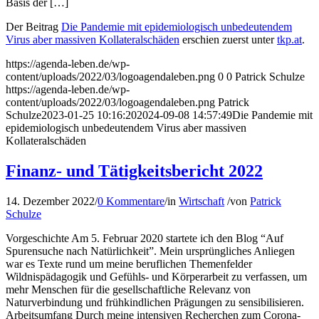
Basis der […]
Der Beitrag
Die Pandemie mit epidemiologisch unbedeutendem
Virus aber massiven Kollateralschäden
erschien zuerst unter
tkp.at
.
https://agenda-leben.de/wp-
content/uploads/2022/03/logoagendaleben.png
0
0
Patrick Schulze
https://agenda-leben.de/wp-
content/uploads/2022/03/logoagendaleben.png
Patrick
Schulze
2023-01-25 10:16:20
2024-09-08 14:57:49
Die Pandemie mit
epidemiologisch unbedeutendem Virus aber massiven
Kollateralschäden
Finanz- und Tätigkeitsbericht 2022
14. Dezember 2022
/
0 Kommentare
/
in
Wirtschaft
/
von
Patrick
Schulze
Vorgeschichte Am 5. Februar 2020 startete ich den Blog “Auf
Spurensuche nach Natürlichkeit”. Mein ursprüngliches Anliegen
war es Texte rund um meine beruflichen Themenfelder
Wildnispädagogik und Gefühls- und Körperarbeit zu verfassen, um
mehr Menschen für die gesellschaftliche Relevanz von
Naturverbindung und frühkindlichen Prägungen zu sensibilisieren.
Arbeitsumfang Durch meine intensiven Recherchen zum Corona-