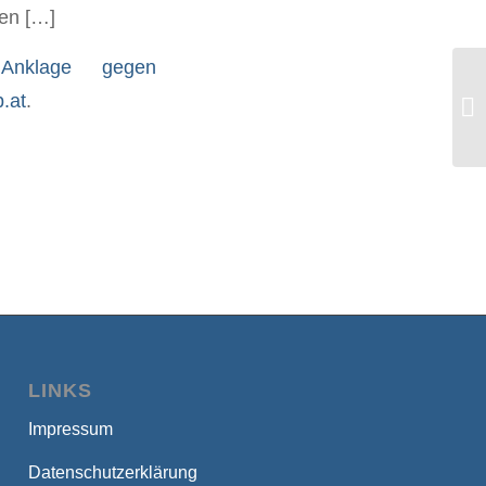
men […]
Anklage gegen
p.at
.
Un
LINKS
Impressum
Datenschutzerklärung