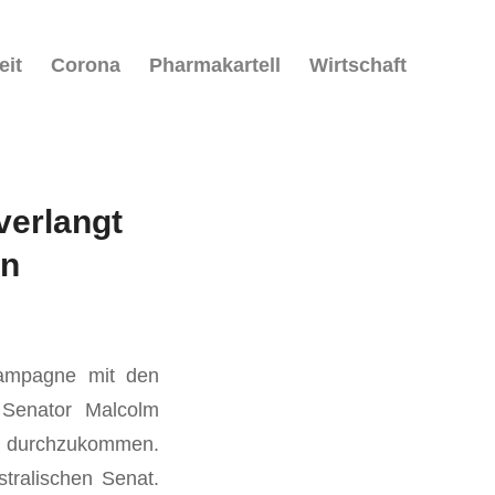
eit
Corona
Pharmakartell
Wirtschaft
verlangt
en
Kampagne mit den
 Senator Malcolm
it durchzukommen.
tralischen Senat.