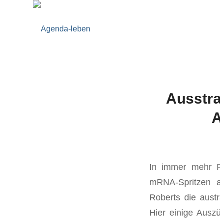
Ausstra
A
In immer mehr P
mRNA-Spritzen a
Roberts die aust
Hier einige Ausz