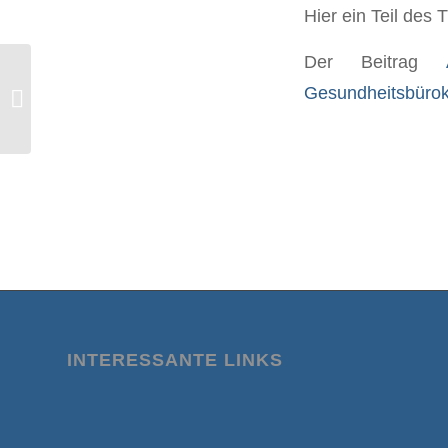
Hier ein Teil des
Der Beitrag
Weltregierungsgipfel: Klaus Schwab
Gesundheitsbürok
verlangt aktivere Politik
INTERESSANTE LINKS