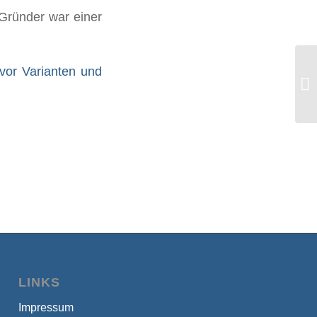
 Gründer war einer
Di
 vor Varianten und
un
Kol
LINKS
Impressum