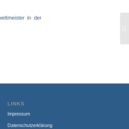
eltmeister in der
Ös
tä
LINKS
Impressum
Datenschutzerklärung