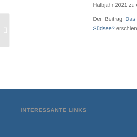
Halbjahr 2021 zu
Der Beitrag
Das 
Post-Vakzin-Syndrom – Handbuch für
Südsee?
erschien
Geschädigte: Vorstellung im RTV
Talk...
INTERESSANTE LINKS