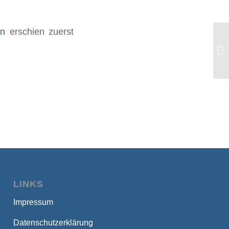
en
erschien zuerst
Au
Po
Im
LINKS
Impressum
Datenschutzerklärung