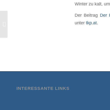
Winter zu kalt, um
Der Beitrag
Der 
NATO-KFOR kündigt Übung im
unter
tkp.at
.
Kosovo an
INTERESSANTE LINKS