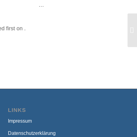
en …
We
d first on
.
„g
LINKS
Impressum
Datenschutzerklärung