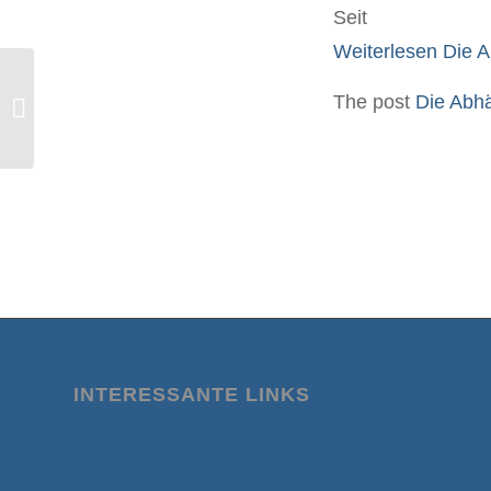
Sei
Weiterlesen
Die A
Berichte von GECKO und RKI
The post
Die Abhä
verleugnen fundamentale
wissenschaftliche Erkenn...
INTERESSANTE LINKS