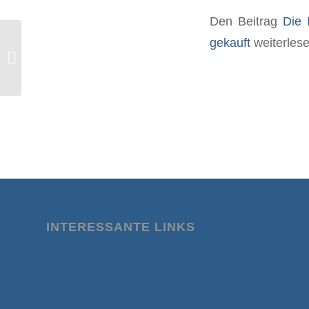
Den Beitrag
Die 
gekauft
weiterles
Wieder globaler „Covid-Gipfel“: Politik
will mehr impfen
INTERESSANTE LINKS