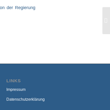
 von der Regierung
Je
Hä
LINKS
Impressum
Datenschutzerklärung