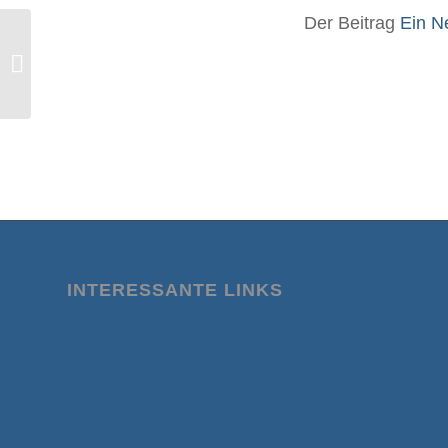
Der Beitrag
Ein N
Anforderungen an EKG von Piloten
von US-Behörde reduziert –
Impfschäden...
INTERESSANTE LINKS