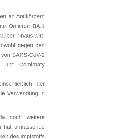
en an Antikörpern
nte Omicron BA.1
arüber hinaus wird
 sowohl gegen den
.5 von SARS-CoV-2
ty und Comirnaty
nschließlich der
 die Verwendung in
 da noch weitere
n hat umfassende
eit des Impfstoffs