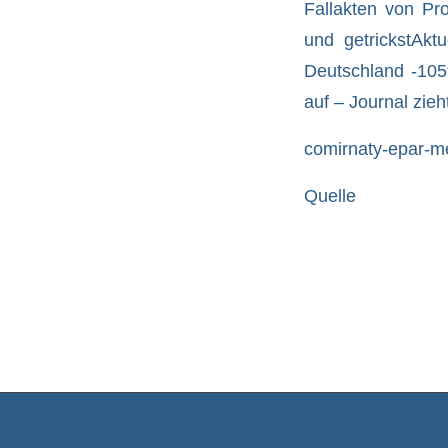
Fallakten von Pr
und getrickst
Aktu
Deutschland -10
auf – Journal zieh
comirnaty-epar-m
Quelle