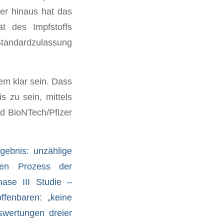
er hinaus hat das
t des Impfstoffs
Standardzulassung
em klar sein. Dass
s zu sein, mittels
nd BioNTech/Pfizer
gebnis: unzählige
den Prozess der
hase III Studie –
fenbaren: „keine
swertungen dreier