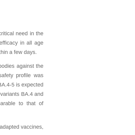
itical need in the
fficacy in all age
thin a few days.
bodies against the
afety profile was
BA.4-5 is expected
bvariants BA.4 and
arable to that of
 adapted vaccines,