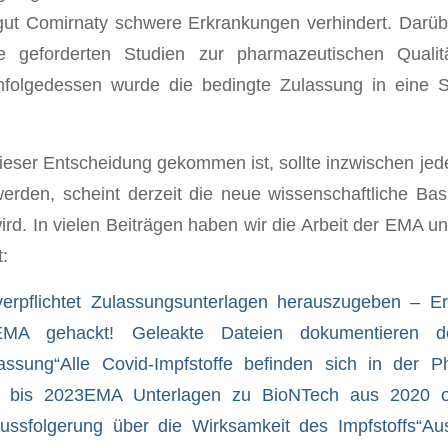
gut Comirnaty schwere Erkrankungen verhindert. Darüb
e geforderten Studien zur pharmazeutischen Qualitä
nfolgedessen wurde die bedingte Zulassung in eine 
eser Entscheidung gekommen ist, sollte inzwischen jed
werden, scheint derzeit die neue wissenschaftliche Basi
wird. In vielen Beiträgen haben wir die Arbeit der EMA u
:
verpflichtet Zulassungsunterlagen herauszugeben – Er
EMA gehackt! Geleakte Dateien dokumentieren 
lassung“
Alle Covid-Impfstoffe befinden sich in der P
e bis 2023
EMA Unterlagen zu BioNTech aus 2020 of
lussfolgerung über die Wirksamkeit des Impfstoffs“
Au