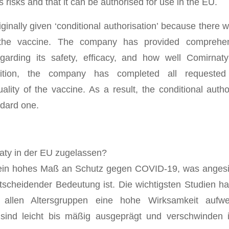
ts risks and that it can be authorised for use in the EU.
ginally given ‘conditional authorisation’ because there
he vaccine. The company has provided comprehens
egarding its safety, efficacy, and how well Comirnat
dition, the company has completed all requested
ality of the vaccine. As a result, the conditional auth
ndard one.
aty in der EU zugelassen?
 ein hohes Maß an Schutz gegen COVID-19, was angesic
scheidender Bedeutung ist. Die wichtigsten Studien ha
n allen Altersgruppen eine hohe Wirksamkeit aufwe
ind leicht bis mäßig ausgeprägt und verschwinden 