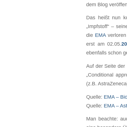
dem Blog veröffent
Das heißt nun ko
„Impfstoff“ – se
die
EMA
verloren
erst am 02.05.
2
ebenfalls schon g
Auf der Seite der
„Conditional appr
(z.B. AstraZeneca
Quelle:
EMA – Bio
Quelle:
EMA – As
Man beachte: auc