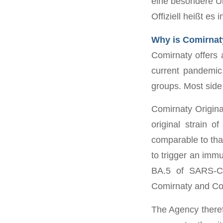
eine besondere Ü
Offiziell heißt es
Why is Comirnat
Comirnaty offers a
current pandemic.
groups. Most side 
Comirnaty Origina
original strain 
comparable to tha
to trigger an imm
BA.5 of SARS-CoV
Comirnaty and Co
The Agency therefo