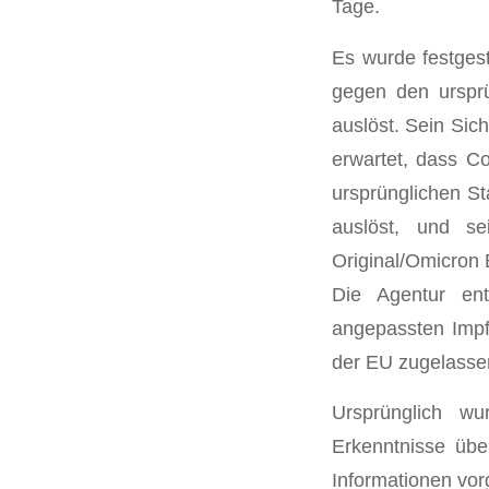
Tage.
Es wurde festges
gegen den urspr
auslöst. Sein Sic
erwartet, dass C
ursprünglichen S
auslöst, und se
Original/Omicron 
Die Agentur ent
angepassten Impfs
der EU zugelasse
Ursprünglich wu
Erkenntnisse üb
Informationen vor