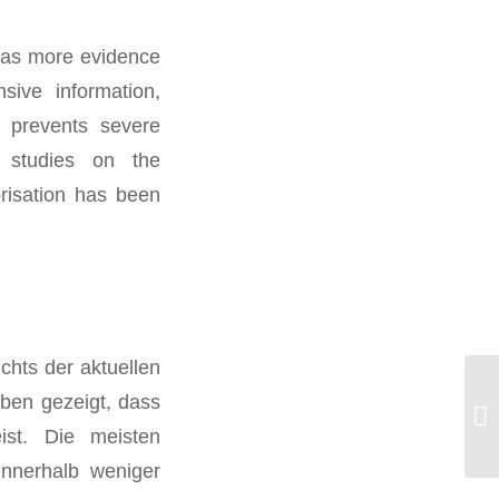
 was more evidence
ive information,
y prevents severe
 studies on the
orisation has been
hts der aktuellen
Ne
ben gezeigt, dass
sc
ist. Die meisten
an
innerhalb weniger