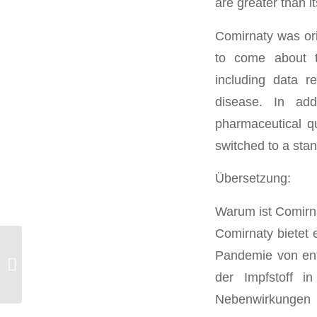
are greater than i
Comirnaty was ori
to come about t
including data r
disease. In ad
pharmaceutical qu
switched to a sta
Übersetzung:
Warum ist Comirn
Comirnaty bietet
Pandemie von ent
Sharpen – eine US-App erspart
Studenten zu viel Denken!
der Impfstoff i
Nebenwirkungen s