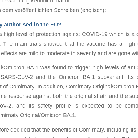
berwachung kenntlich macht.
 in dem veröffentlichten Schreiben (englisch):
y authorised in the EU?
 high level of protection against COVID-19 which is a cr
 The main trials showed that the vaccine has a high e
effects are mild to moderate in severity and are gone wi
l/Omicron BA.1 was found to trigger high levels of anti
of SARS-CoV-2 and the Omicron BA.1 subvariant. Its s
t of Comirnaty. In addition, Comirnaty Original/Omicron 
une response against both the original strain and the su
-2, and its safety profile is expected to be comp
mirnaty Original/Omicron BA.1.
re decided that the benefits of Comirnaty, including its