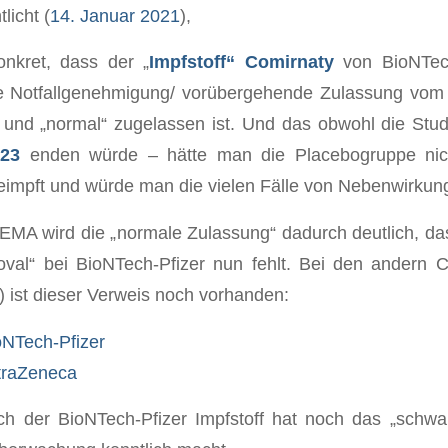
licht (
14. Januar 2021
),
nkret, dass der „
Impfstoff“ Comirnaty
von BioNTec
ine Notfallgenehmigung/ vorübergehende Zulassung vom
 und „normal“ zugelassen ist. Und das obwohl die Stud
023
enden würde – hätte man die Placebogruppe nic
eimpft und würde man die vielen Fälle von Nebenwirkun
 EMA wird die „normale Zulassung“ dadurch deutlich, da
oval“ bei BioNTech-Pfizer nun fehlt. Bei den andern 
) ist dieser Verweis noch vorhanden:
NTech-Pfizer
traZeneca
h der BioNTech-Pfizer Impfstoff hat noch das „schwa