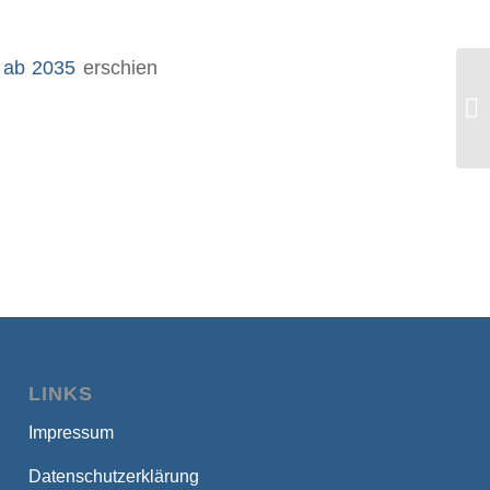
s ab 2035
erschien
Ko
Ko
LINKS
Impressum
Datenschutzerklärung