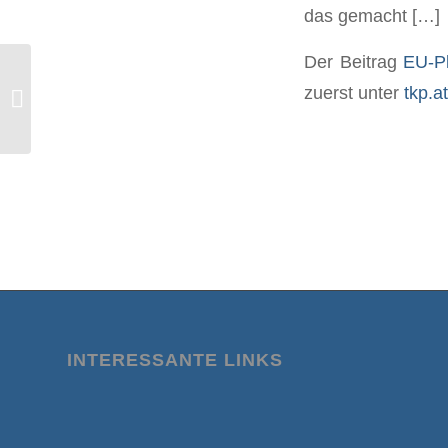
das gemacht […]
Der Beitrag
EU-Pl
Covid-Tyrann Jacinda Ardern tritt
zuerst unter
tkp.at
plötzlich und unerwartet zurück
INTERESSANTE LINKS