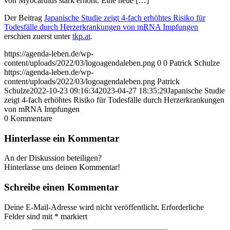
von Myocarditis stark erhöht. Eine neue […]
Der Beitrag
Japanische Studie zeigt 4-fach erhöhtes Risiko für
Todesfälle durch Herzerkrankungen von mRNA Impfungen
erschien zuerst unter
tkp.at
.
https://agenda-leben.de/wp-
content/uploads/2022/03/logoagendaleben.png
0
0
Patrick Schulze
https://agenda-leben.de/wp-
content/uploads/2022/03/logoagendaleben.png
Patrick
Schulze
2022-10-23 09:16:34
2023-04-27 18:35:29
Japanische Studie
zeigt 4-fach erhöhtes Risiko für Todesfälle durch Herzerkrankungen
von mRNA Impfungen
0
Kommentare
Hinterlasse ein Kommentar
An der Diskussion beteiligen?
Hinterlasse uns deinen Kommentar!
Schreibe einen Kommentar
Deine E-Mail-Adresse wird nicht veröffentlicht.
Erforderliche
Felder sind mit
*
markiert