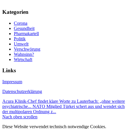
Kategorien
Corona
Gesundheit
Pharmakartell
Politik
Umwelt
Verschwörung
Wahnsinn?
Wirtschaft
Links
Impressum
Datenschutzerklärung
Acura Klinik-Chef findet klare Worte zu Lauterbach: „ohne weitere
psychiatrische...
NATO Mitglied Türkei schert aus und wendet sich
der multipolaren Ordnung z...
Nach oben scrollen
Diese Website verwendet technisch notwendige Cookies.