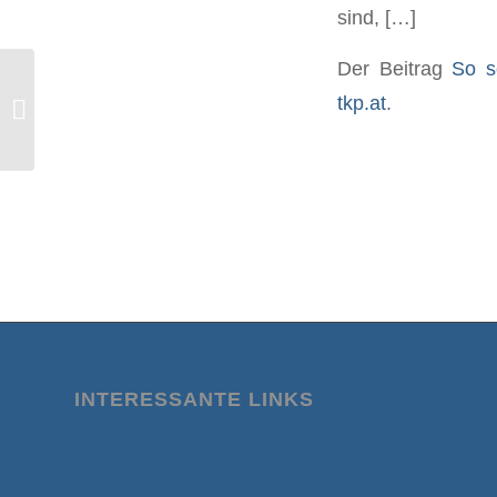
sind, […]
Der Beitrag
So s
tkp.at
.
Corona-Wellentheorie
INTERESSANTE LINKS