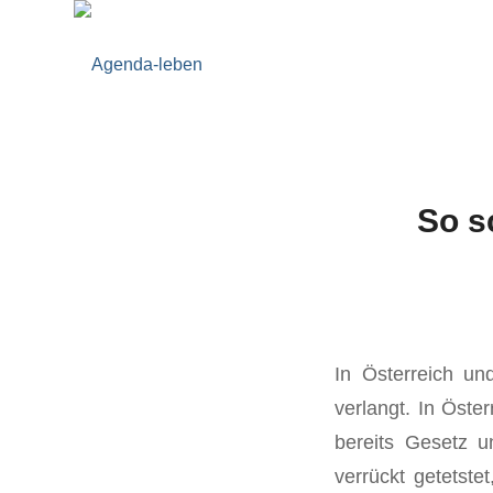
So s
In Österreich u
verlangt. In Öster
bereits Gesetz u
verrückt getetst