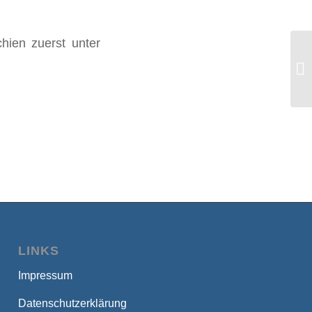
hien zuerst unter
Uk
Ei
Ze
LINKS
Impressum
Datenschutzerklärung