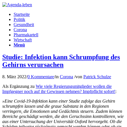
Startseite
Politik
Gesundheit
Corona
Pharmakartell
Wirtschaft
Menü
Studie: Infektion kann Schrumpfung des
Gehirns verursachen
8. März 2022
/
0 Kommentare
/
in
Corona
/
von
Patrick Schulze
Als Ergänzung zu
Wie viele Regierungsmitglieder wollen die
Impfgegner noch auf ihr Gewissen nehmen? Impfpflicht sofort!
:
»Eine Covid-19-Infektion kann einer Studie zufolge das Gehirn
schrumpfen lassen und die graue Substanz in den Regionen
verringern, die Emotionen und Gedächtnis steuern. Zudem können
Bereiche geschädigt werden, die den Geruchssinn kontrollieren, wie
aus einer Untersuchung der Universität Oxford hervorgeht. Ob die
Schäden teilweise rückgängig gemacht werden können oder ob sie