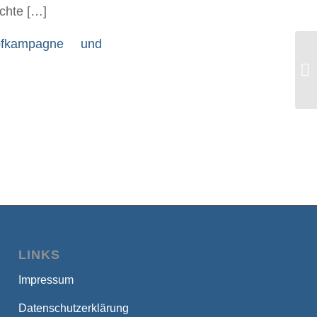
chte […]
pfkampagne und
Gr
Ge
LINKS
Impressum
Datenschutzerklärung