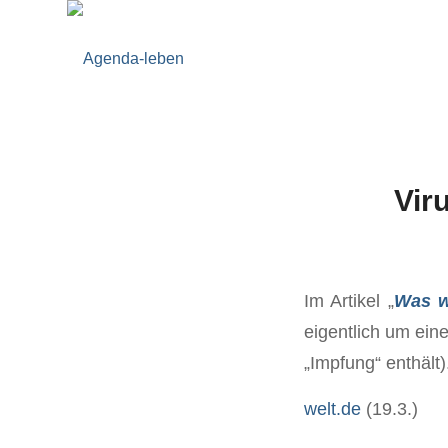
Vir
Im Artikel „
Was w
eigentlich um ein
„Impfung“ enthält).
welt.de
(19.3.)