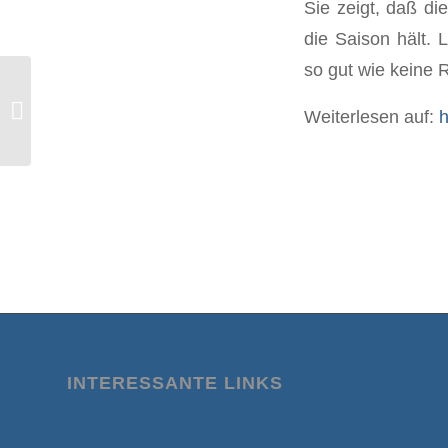
Sie zeigt, daß di
die Saison hält.
so gut wie keine R
Sozialmediziner: Was gegen die
Weiterlesen auf:
h
gesetzliche Impfpflicht spricht
INTERESSANTE LINKS