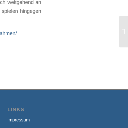
sich weitgehend an
 spielen hingegen
Wi
Po
nahmen/
ge
LINKS
Impressum