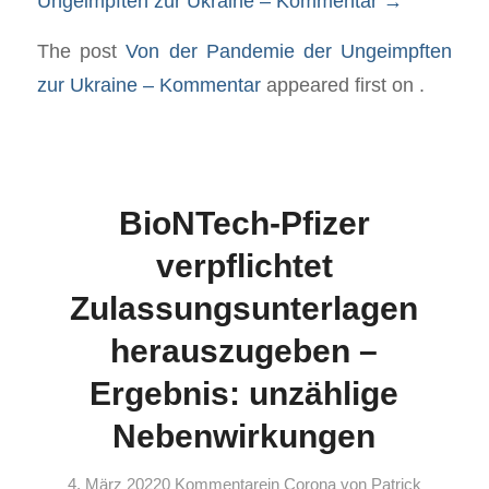
Ungeimpften zur Ukraine – Kommentar
→
The post
Von der Pandemie der Ungeimpften
zur Ukraine – Kommentar
appeared first on
.
BioNTech-Pfizer
verpflichtet
Zulassungsunterlagen
herauszugeben –
Ergebnis: unzählige
Nebenwirkungen
4. März 2022
0 Kommentare
in
Corona
von
Patrick