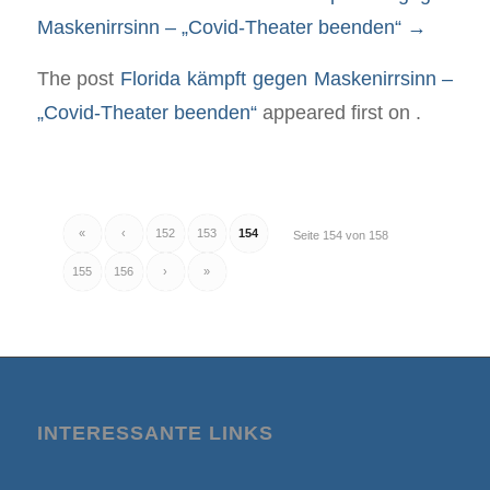
Maskenirrsinn – „Covid-Theater beenden“
→
The post
Florida kämpft gegen Maskenirrsinn –
„Covid-Theater beenden“
appeared first on
.
«
‹
152
153
154
Seite 154 von 158
155
156
›
»
INTERESSANTE LINKS