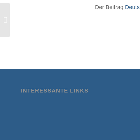
Der Beitrag
Deuts
Die Rolle der Beringstraße und des
Menschen im Klimawandel
INTERESSANTE LINKS