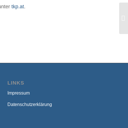
unter
tkp.at
.
Du
Mi
LINKS
Impressum
Datenschutzerklärung