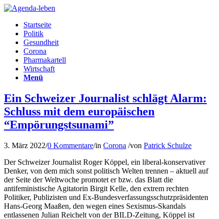
Startseite
Politik
Gesundheit
Corona
Pharmakartell
Wirtschaft
Menü
Ein Schweizer Journalist schlägt Alarm:
Schluss mit dem europäischen
“Empörungstsunami”
3. März 2022
/
0 Kommentare
/
in
Corona
/
von
Patrick Schulze
Der Schweizer Journalist Roger Köppel, ein liberal-konservativer
Denker, von dem mich sonst politisch Welten trennen – aktuell auf
der Seite der Weltwoche promotet er bzw. das Blatt die
antifeministische Agitatorin Birgit Kelle, den extrem rechten
Politiker, Publizisten und Ex-Bundesverfassungsschutzpräsidenten
Hans-Georg Maaßen, den wegen eines Sexismus-Skandals
entlassenen Julian Reichelt von der BILD-Zeitung, Köppel ist