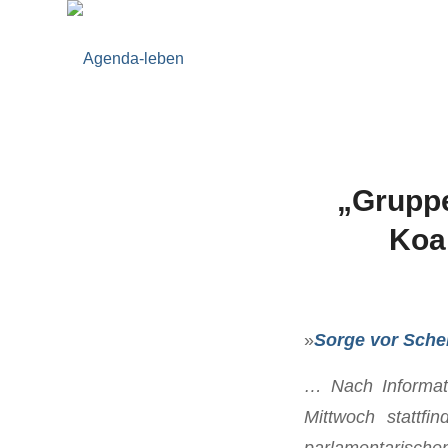
„Gruppe
Koal
»
Sorge vor Schei
… Nach Informat
Mittwoch stattfi
parlamentarische