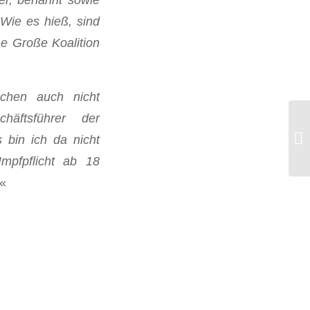
 Wie es hieß, sind
e Große Koalition
chen auch nicht
chäftsführer der
Na
s bin ich da nicht
Me
Impfpflicht ab 18
«