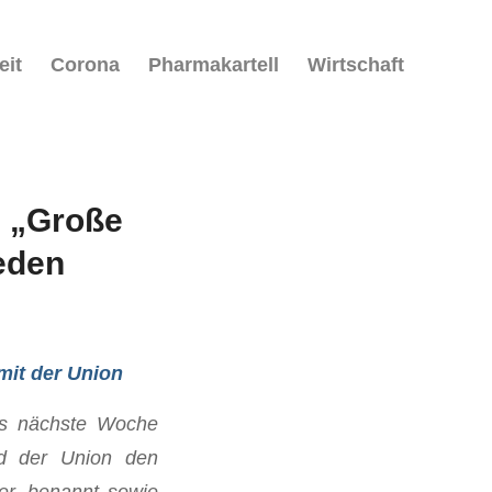
eit
Corona
Pharmakartell
Wirtschaft
n „Große
ieden
mit der Union
ns nächste Woche
and der Union den
er, benannt sowie