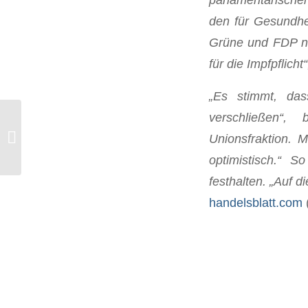
den für Gesundhei
Grüne und FDP ni
für die Impfpflicht
„Es stimmt, da
verschließen“, 
Unionsfraktion. M
Protz Blitz!
optimistisch.“ S
festhalten. „Auf 
handelsblatt.com