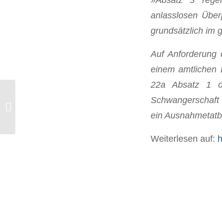
anlasslosen Überp
grundsätzlich im 
Auf Anforderung
einem amtlichen 
22a Absatz 1 od
Die Bevölkerung wird durchgeimpft
Schwangerschaft i
und dann ist es rum mit dieser
ein Ausnahmetatb
Pandemie
Weiterlesen auf:
h