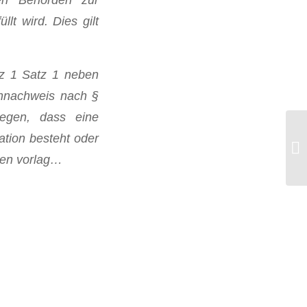
lt wird. Dies gilt
z 1 Satz 1 neben
ennachweis nach §
legen, dass eine
ation besteht oder
„E
se
ten vorlag…