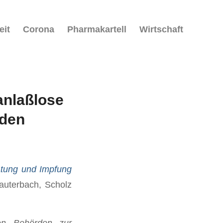
eit
Corona
Pharmakartell
Wirtschaft
anlaßlose
rden
atung und Impfung
auterbach, Scholz
gen Behörden zur