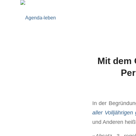
Mit dem 
Per
In der Begründung
aller Volljähri
und Anderen heißt
»Absatz 3 regel