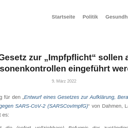
Startseite
Politik
Gesundh
Gesetz zur „Impfpflicht“ sollen 
sonenkontrollen eingeführt we
9. März 2022
 für den „
Entwurf eines Gesetzes zur Aufklärung, Ber
gen gegen SARS-CoV‑2 (SARSCovImpfG)
“ von Dahmen, L
 es:
t die (sofort vollziehbare) Befugnis der zuständi