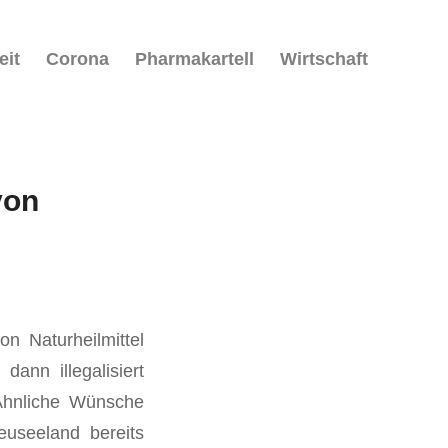
eit
Corona
Pharmakartell
Wirtschaft
von
n Naturheilmittel
ann illegalisiert
 Ähnliche Wünsche
useeland bereits