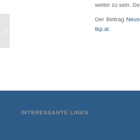
weiter zu sein. De
Der Beitrag
Neuse
Nicolas S. (23) leidet seit seiner
tkp.at
.
ersten BioNTech Spritze an einem
Impfschaden...
INTERESSANTE LINKS