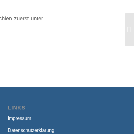
hien zuerst unter
Wa
en
Na
LINKS
Impressum
Datenschutzerklärung