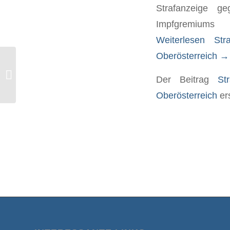
Strafanzeige ge
Imp
Weiterlesen
Str
Oberösterreich
→
„Laborjournal“ mit „Volksverpetzer“-
Der Beitrag
St
Sprech
Oberösterreich
er