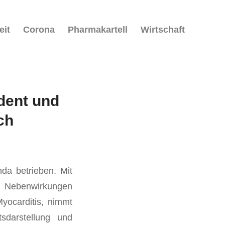
eit
Corona
Pharmakartell
Wirtschaft
dent und
ch
nda betrieben. Mit
d Nebenwirkungen
Myocarditis, nimmt
sdarstellung und