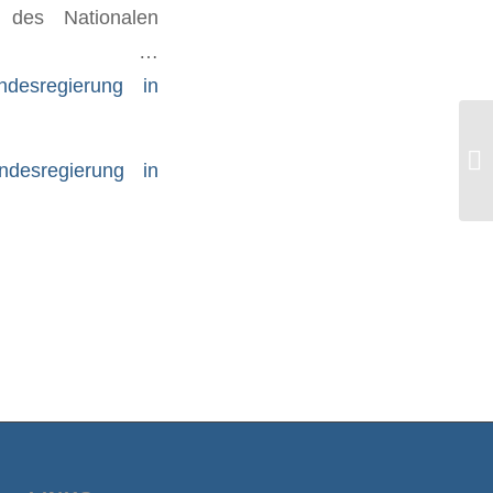
r des Nationalen
G) …
desregierung in
So
Da
desregierung in
Sa