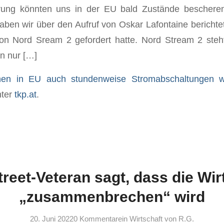
rung könnten uns in der EU bald Zustände bescheren
aben wir über den Aufruf von Oskar Lafontaine berichtet,
on Nord Sream 2 gefordert hatte. Nord Stream 2 steht
n nur […]
hen in EU auch stundenweise Stromabschaltungen w
nter
tkp.at
.
treet-Veteran sagt, dass die Wir
„zusammenbrechen“ wird
20. Juni 2022
0 Kommentare
in
Wirtschaft
von
R.G.