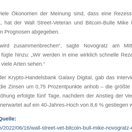
iele Ökonomen der Meinung sind, dass eine Rezess
t, hat der Wall Street-Veteran und Bitcoin-Bulle Mik
ten Prognosen abgegeben.
t wird zusammenbrechen“, sagte Novogratz am Mit
ügte hinzu: „Wir werden in eine wirklich schnelle Re
viele Arten sehen.“
er Krypto-Handelsbank Galaxy Digital, gab das Interv
die Zinsen um 0,75 Prozentpunkte anhob – die größte 
öhung erfolgte fünf Tage, nachdem der Anstieg der Ve
erwartet auf ein 40-Jahres-Hoch von 8,6 % gestiegen w
Quelle:
om/2022/06/16/wall-street-vet-bitcoin-bull-mike-novograt