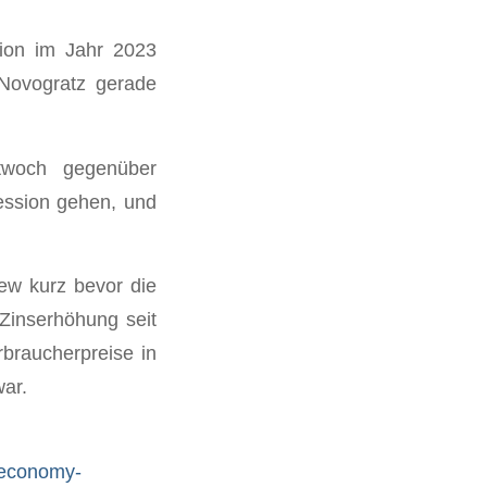
ion im Jahr 2023
e Novogratz gerade
twoch gegenüber
zession gehen, und
iew kurz bevor die
Zinserhöhung seit
rbraucherpreise in
ar.
z-economy-