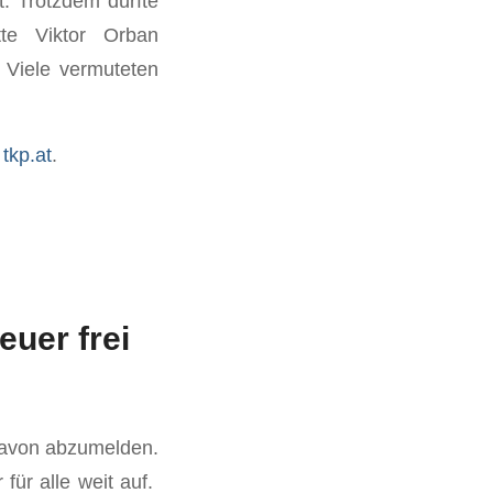
. Trotzdem dürfte
te Viktor Orban
 Viele vermuteten
r
tkp.at
.
uer frei
 davon abzumelden.
für alle weit auf.