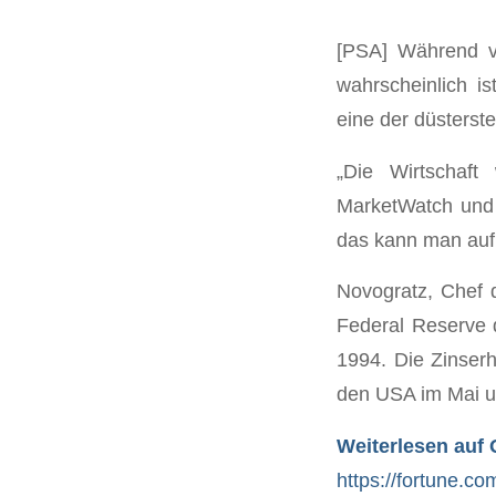
[PSA] Während v
wahrscheinlich is
eine der düsters
„Die Wirtschaf
MarketWatch und f
das kann man auf 
Novogratz, Chef d
Federal Reserve 
1994. Die Zinserh
den USA im Mai un
Weiterlesen auf 
https://fortune.c