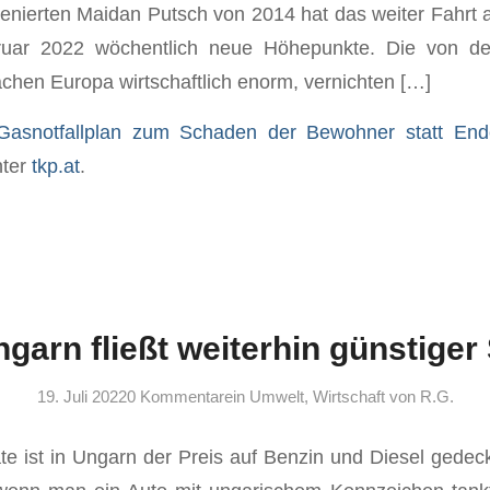
enierten Maidan Putsch von 2014 hat das weiter Fahr
bruar 2022 wöchentlich neue Höhepunkte. Die von d
hen Europa wirtschaftlich enorm, vernichten […]
asnotfallplan zum Schaden der Bewohner statt End
nter
tkp.at
.
ngarn fließt weiterhin günstiger 
19. Juli 2022
0 Kommentare
in
Umwelt
,
Wirtschaft
von
R.G.
e ist in Ungarn der Preis auf Benzin und Diesel gedeckel