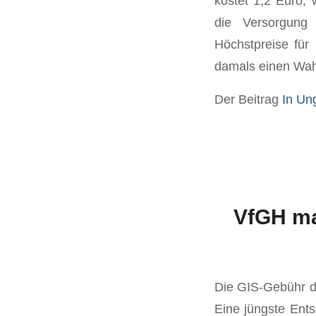
kostet 1,2 Euro,
die Versorgung
Höchstpreise für
damals einen Wah
Der Beitrag
In Ung
VfGH ma
Die GIS-Gebühr dü
Eine jüngste Ents