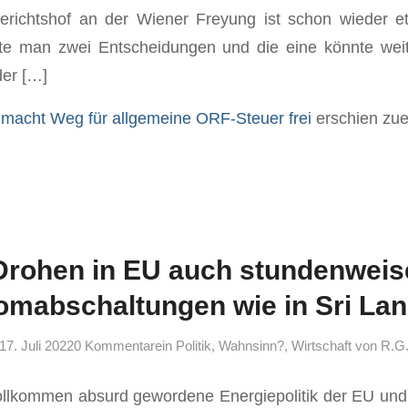
richtshof an der Wiener Freyung ist schon wieder e
e man zwei Entscheidungen und die eine könnte wei
der […]
macht Weg für allgemeine ORF-Steuer frei
erschien zue
Drohen in EU auch stundenweis
omabschaltungen wie in Sri La
17. Juli 2022
0 Kommentare
in
Politik
,
Wahnsinn?
,
Wirtschaft
von
R.G
vollkommen absurd gewordene Energiepolitik der EU un