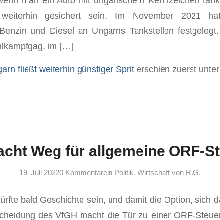
 wenn man ein Auto mit ungarischem Kennzeichen tankt
 weiterhin gesichert sein. Im November 2021 hat
 Benzin und Diesel an Ungarns Tankstellen festgelegt.
lkampfgag, im […]
arn fließt weiterhin günstiger Sprit
erschien zuerst unte
cht Weg für allgemeine ORF-Ste
19. Juli 2022
0 Kommentare
in
Politik
,
Wirtschaft
von
R.G.
rfte bald Geschichte sein, und damit die Option, sich
cheidung des VfGH macht die Tür zu einer ORF-Steuer 