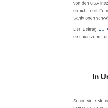
von den USA insz
erreicht seit Fe
Sanktionen schwäc
Der Beitrag
EU G
erschien zuerst u
In U
Schon viele Monat