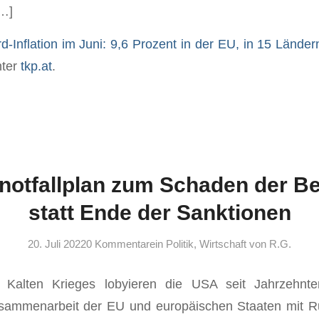
…]
d-Inflation im Juni: 9,6 Prozent in der EU, in 15 Länder
nter
tkp.at
.
notfallplan zum Schaden der B
statt Ende der Sanktionen
20. Juli 2022
0 Kommentare
in
Politik
,
Wirtschaft
von
R.G.
alten Krieges lobyieren die USA seit Jahrzehnte
Zusammenarbeit der EU und europäischen Staaten mit R