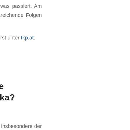
twas passiert. Am
treichende Folgen
rst unter
tkp.at
.
e
nka?
.
d insbesondere der