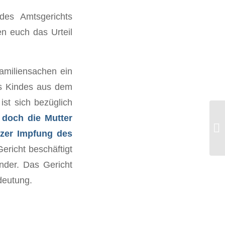
des Amtsgerichts
n euch das Urteil
amiliensachen ein
es Kindes aus dem
ist sich bezüglich
 doch die Mutter
Di
Di
izer Impfung des
wi
ericht beschäftigt
inder. Das Gericht
deutung.