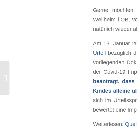
Gerne möchten w
Weilheim i.OB, v
natürlich wieder 
Am 13. Januar 20
Urteil
bezüglich d
vorliegenden Doku
der Covid-19 Imp
Stefan Lanka: Fatale Lüge mit
beantragt, dass
dramatischen Folgen
Kindes alleine ü
sich im Urteilssp
bewertet eine Imp
Weiterlesen:
Quel