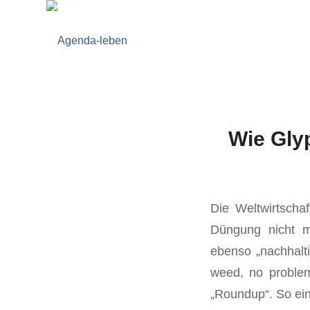
Wie Gly
Die Weltwirtscha
Düngung nicht m
ebenso „nachhalti
weed, no problem
„Roundup“. So ein