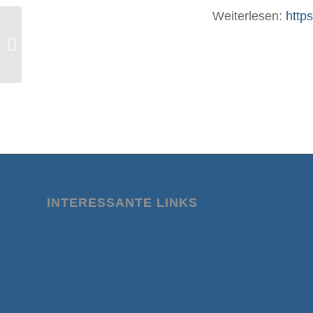
Weiterlesen:
http
„Der Großteil der Übersterblichkeit ist
auf Menschen zurückzuführen,...
INTERESSANTE LINKS